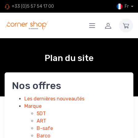
Fr
+33 (0)5 57 54 17 00
Plan du site
Nos offres
Les dernières nouveautés
Marque
5DT
ART
B-safe
Barco