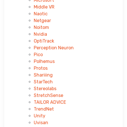
Microsoft
Middle VR
Naotic
Netgear
Noitom
Nvidia
OptiTrack
Perception Neuron
Pico
Polhemus
Protos
Shariiing
StarTech
Stereolabs
StretchSense
TAILOR ADVICE
TrendNet
Unity
Uvisan