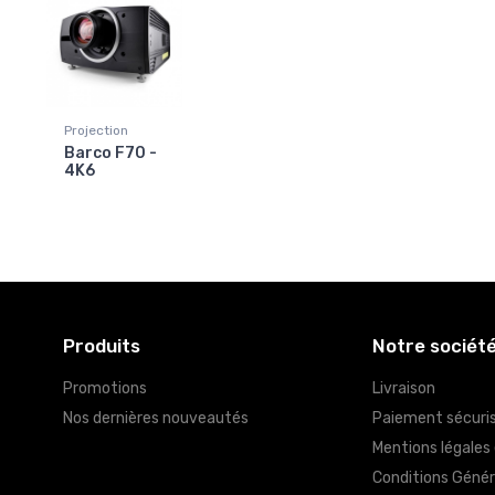
Projection
Barco F70 -
4K6
Produits
Notre sociét
Promotions
Livraison
Nos dernières nouveautés
Paiement sécuri
Mentions légales
Conditions Génér