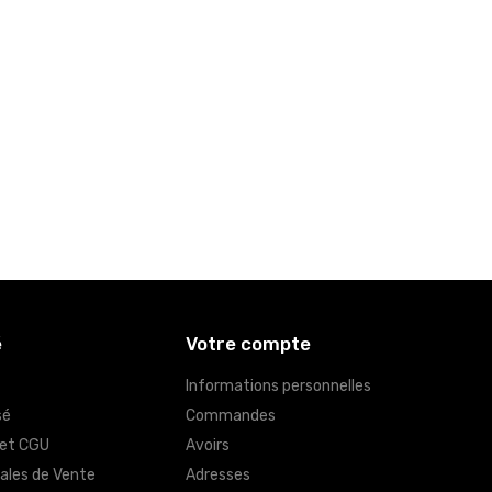
é
Votre compte
Informations personnelles
sé
Commandes
 et CGU
Avoirs
ales de Vente
Adresses