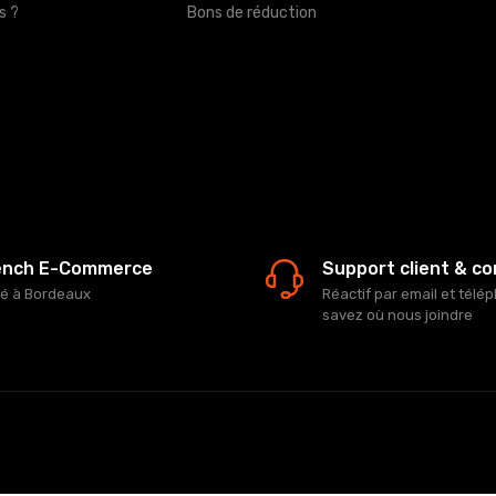
s ?
Bons de réduction
ench E-Commerce
Support client & c
ué à Bordeaux
Réactif par email et télé
savez où nous joindre