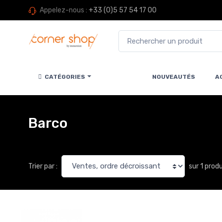
Appelez-nous :
+33 (0)5 57 54 17 00
CATÉGORIES
NOUVEAUTÉS
A
Barco
sur 1 prod
Trier par :