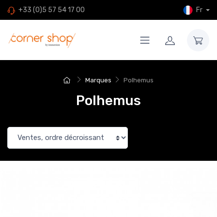
Fr
+33 (0)5 57 54 17 00
Marques
Polhemus
Polhemus