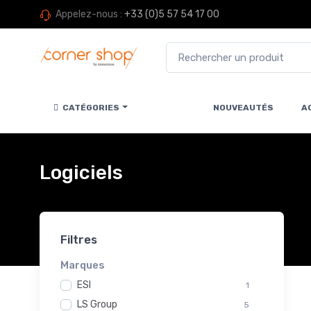
Appelez-nous :
+33 (0)5 57 54 17 00
CATÉGORIES
NOUVEAUTÉS
A
Logiciels
Filtres
Marques
ESI
1
LS Group
5