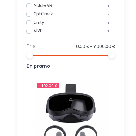
Middle VR
1
OptiTrack
5
Unity
1
VIVE
1
Prix
0,00 € - 9 000,00 €
En promo
-402,00 €