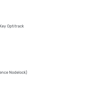
Key Optitrack
cence Nodelock)