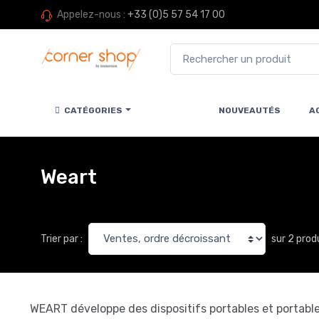
Appelez-nous :
+33 (0)5 57 54 17 00
CATÉGORIES
NOUVEAUTÉS
A
Weart
sur 2 prod
Trier par :
WEART développe des dispositifs portables et portable