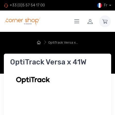
Fr
+33 (0)5 57 54 17 00
OptiTrack Versa x...
OptiTrack Versa x 41W