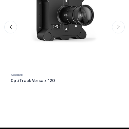
Accueil
Accuei
OptiTrack Versa x 120
OptiT