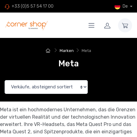
De
+33 (0)5 57 54 17 00
Marken
Meta
Meta
Meta ist ein hochmodernes Unternehmen, das die Grenzen
der virtuellen Realität und der technologischen Innovation
erweitert. Ihre VR-Headsets, das Meta Quest Pro und das
Meta Quest 2, sind Spitzenprodukte, die ein einzigartiges