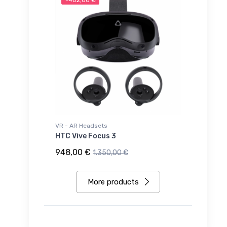
-402,00 €
VR - AR Headsets
HTC Vive Focus 3
948,00 €
1.350,00 €
More products