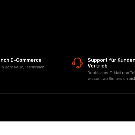
ench E-Commerce
Support für Kunde
Vertrieb
z in Bordeaux, Frankreich
Reaktiv per E-Mail und Te
wissen, wo Sie uns errei