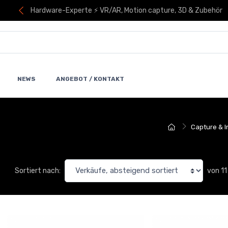
Hardware-Experte ⚡ VR/AR, Motion capture, 3D & Zubehör
NEWS
ANGEBOT / KONTAKT
Capture & I
von 1
Sortiert nach: