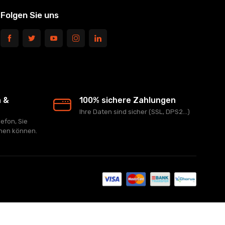
Folgen Sie uns
n &
100% sichere Zahlungen
Ihre Daten sind sicher (SSL, DPS2...)
lefon, Sie
chen können.