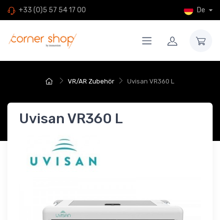
De
+33 (0)5 57 54 17 00
VR/AR Zubehör
Uvisan VR360 L
Uvisan VR360 L