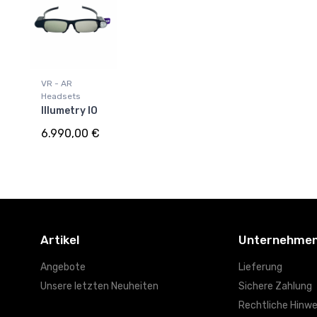
VR - AR
Headsets
Illumetry IO
6.990,00 €
Artikel
Unternehme
Angebote
Lieferung
Unsere letzten Neuheiten
Sichere Zahlung
Rechtliche Hinwe