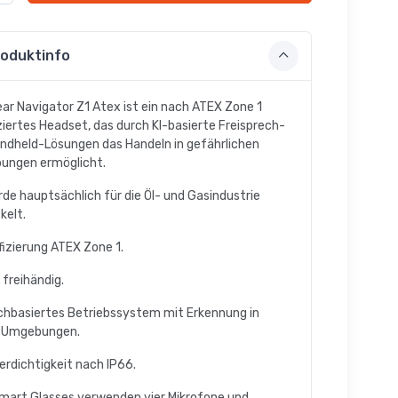
oduktinfo
ar Navigator Z1 Atex ist ein nach ATEX Zone 1
iziertes Headset, das durch KI-basierte Freisprech-
ndheld-Lösungen das Handeln in gefährlichen
ungen ermöglicht.
rde hauptsächlich für die Öl- und Gasindustrie
kelt.
ifizierung ATEX Zone 1.
 freihändig.
chbasiertes Betriebssystem mit Erkennung in
n Umgebungen.
erdichtigkeit nach IP66.
Smart Glasses verwenden vier Mikrofone und