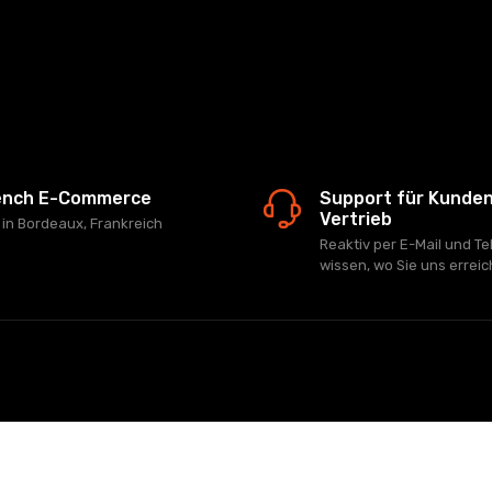
ench E-Commerce
Support für Kunde
Vertrieb
z in Bordeaux, Frankreich
Reaktiv per E-Mail und Te
wissen, wo Sie uns errei