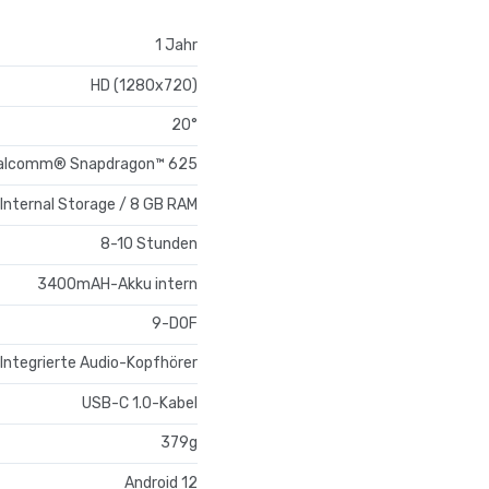
1 Jahr
HD (1280x720)
20°
ualcomm® Snapdragon™ 625
Internal Storage / 8 GB RAM
8-10 Stunden
3400mAH-Akku intern
9-DOF
Integrierte Audio-Kopfhörer
USB-C 1.0-Kabel
379g
Android 12