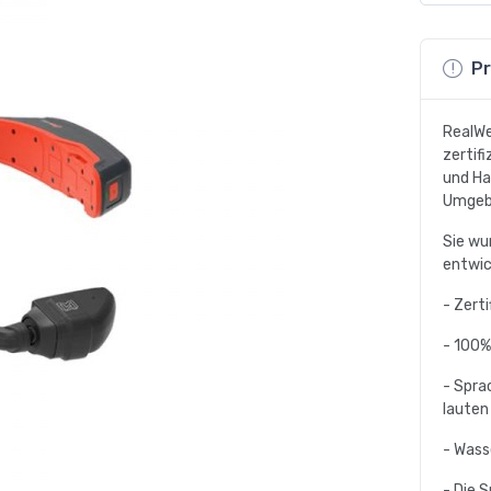
Pr
RealWe
zertif
und Ha
Umgeb
Sie wu
entwic
- Zert
- 100%
- Spra
laute
- Wass
- Die 