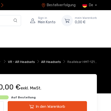
Bestellverfolgung
De
Sign in
mein Warenkorb
Mein Konto
0,00 €
VR - AR Headsets
AR Headsets
RealWear HMT-1Z1...
0,00 €
exkl. MwSt.
Auf Bestellung
In den Warenkorb